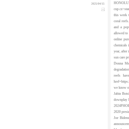
HONOLULU 
2025/04/15
cup.cz>sta
this week 
coral reefs
and a popu
allowed to 
online pur
chemicals i
year, after
sun care pr
Donna Mer
degradation,
reefs hav
href=https:
we know o 
Jabin Bots
downplay h
2024PHOENI
2020 presid
Joe Bidens
announceme