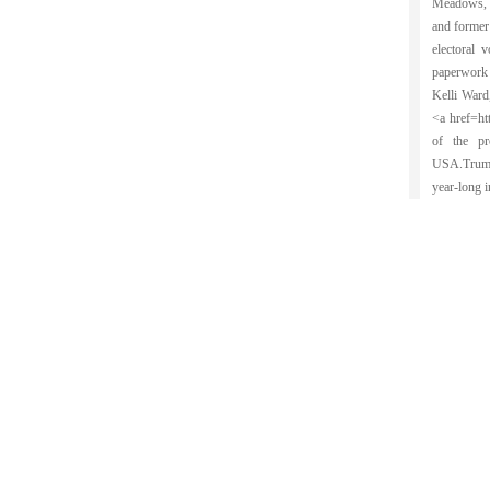
Meadows, a
and former
electoral 
paperwork 
Kelli Ward
<a href=ht
of the pr
USA.Trump 
year-long 